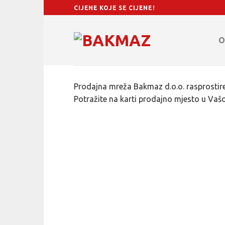
Skip
CIJENE KOJE SE CIJENE!
to
content
O
Prodajna mreža Bakmaz d.o.o. rasprostire
Potražite na karti prodajno mjesto u Vašoj 