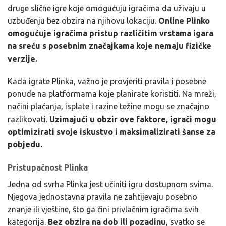
druge slične igre koje omogućuju igračima da uživaju u
uzbuđenju bez obzira na njihovu lokaciju.
Online Plinko
omogućuje igračima pristup različitim vrstama igara
na sreću s posebnim značajkama koje nemaju fizičke
verzije.
Kada igrate Plinka, važno je provjeriti pravila i posebne
ponude na platformama koje planirate koristiti. Na mreži,
načini plaćanja, isplate i razine težine mogu se značajno
razlikovati.
Uzimajući u obzir ove faktore, igrači mogu
optimizirati svoje iskustvo i maksimalizirati šanse za
pobjedu.
Pristupačnost Plinka
Jedna od svrha Plinka jest učiniti igru dostupnom svima.
Njegova jednostavna pravila ne zahtijevaju posebno
znanje ili vještine, što ga čini privlačnim igračima svih
kategorija.
Bez obzira na dob ili pozadinu
, svatko se