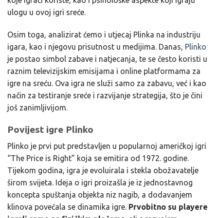
ulogu u ovoj igri sreće.
Osim toga, analizirat ćemo i utjecaj Plinka na industriju
igara, kao i njegovu prisutnost u medijima. Danas,
Plinko
je postao simbol zabave i natjecanja, te se često koristi u
raznim televizijskim emisijama i online platformama za
igre na sreću. Ova igra ne služi samo za zabavu, već i kao
način za testiranje sreće i razvijanje strategija, što je čini
još zanimljivijom.
Povijest igre Plinko
Plinko je prvi put predstavljen u popularnoj američkoj igri
“The Price is Right” koja se emitira od 1972. godine.
Tijekom godina, igra je evoluirala i stekla obožavatelje
širom svijeta. Ideja o igri proizašla je iz jednostavnog
koncepta spuštanja objekta niz nagib, a dodavanjem
klinova povećala se dinamika igre.
Prvobitno su playere