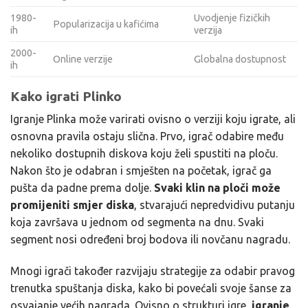
1980-
Uvodjenje fizičkih
Popularizacija u kafićima
ih
verzija
2000-
Online verzije
Globalna dostupnost
ih
Kako igrati Plinko
Igranje Plinka može varirati ovisno o verziji koju igrate, ali
osnovna pravila ostaju slična. Prvo, igrač odabire među
nekoliko dostupnih diskova koju želi spustiti na ploču.
Nakon što je odabran i smješten na početak, igrač ga
pušta da padne prema dolje.
Svaki klin na ploči može
promijeniti smjer diska
, stvarajući nepredvidivu putanju
koja završava u jednom od segmenta na dnu. Svaki
segment nosi određeni broj bodova ili novčanu nagradu.
Mnogi igrači također razvijaju strategije za odabir pravog
trenutka spuštanja diska, kako bi povećali svoje šanse za
osvajanje većih nagrada. Ovisno o strukturi igre,
igranje