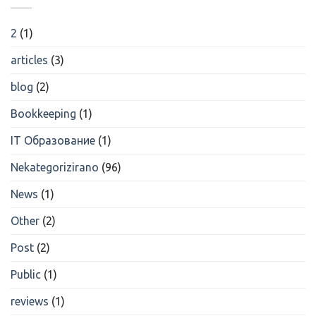
2
(1)
articles
(3)
blog
(2)
Bookkeeping
(1)
IT Образование
(1)
Nekategorizirano
(96)
News
(1)
Other
(2)
Post
(2)
Public
(1)
reviews
(1)