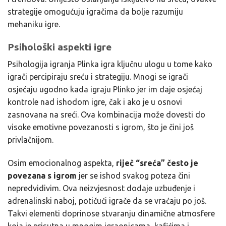
strategije omogućuju igračima da bolje razumiju
mehaniku igre.
Psihološki aspekti igre
Psihologija igranja Plinka igra ključnu ulogu u tome kako
igrači percipiraju sreću i strategiju. Mnogi se igrači
osjećaju ugodno kada igraju Plinko jer im daje osjećaj
kontrole nad ishodom igre, čak i ako je u osnovi
zasnovana na sreći. Ova kombinacija može dovesti do
visoke emotivne povezanosti s igrom, što je čini još
privlačnijom.
Osim emocionalnog aspekta,
riječ “sreća” često je
povezana s igrom
jer se ishod svakog poteza čini
nepredvidivim. Ova neizvjesnost dodaje uzbuđenje i
adrenalinski naboj, potičući igrače da se vraćaju po još.
Takvi elementi doprinose stvaranju dinamične atmosfere
koja je prisutna u mnogim igraonicama, kafićima i