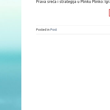
Prava sreća i strategija u Plinku Plinko: Ig
Posted in
Post