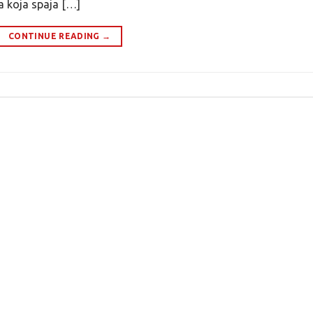
ra koja spaja […]
CONTINUE READING
→